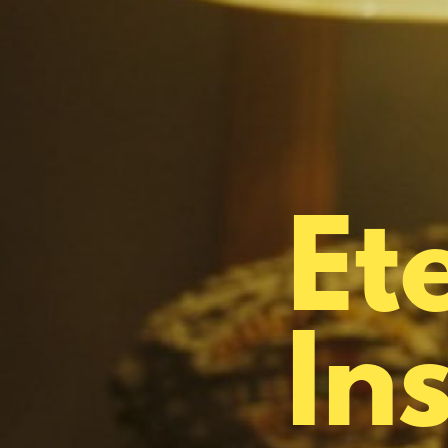
Et
In