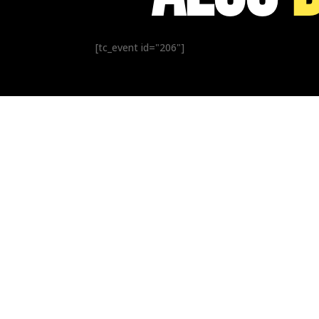
[tc_event id="206"]
CONTÁ