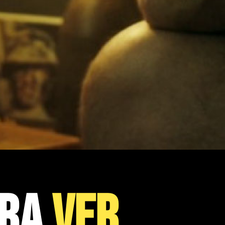
RA
VER